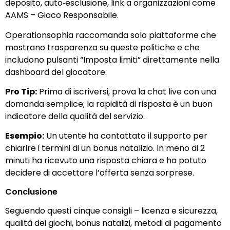
deposito, auto‑esclusione, link a organizzazioni come
AAMS – Gioco Responsabile.
Operationsophia raccomanda solo piattaforme che
mostrano trasparenza su queste politiche e che
includono pulsanti “Imposta limiti” direttamente nella
dashboard del giocatore.
Pro Tip:
Prima di iscriversi, prova la chat live con una
domanda semplice; la rapidità di risposta è un buon
indicatore della qualità del servizio.
Esempio:
Un utente ha contattato il supporto per
chiarire i termini di un bonus natalizio. In meno di 2
minuti ha ricevuto una risposta chiara e ha potuto
decidere di accettare l’offerta senza sorprese.
Conclusione
Seguendo questi cinque consigli – licenza e sicurezza,
qualità dei giochi, bonus natalizi, metodi di pagamento