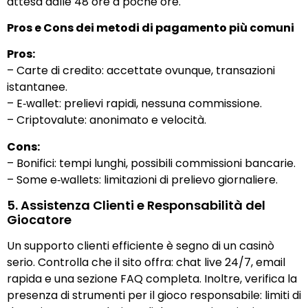
attesa dalle 48 ore a poche ore.
Pros e Cons dei metodi di pagamento più comuni
Pros:
– Carte di credito: accettate ovunque, transazioni
istantanee.
– E‑wallet: prelievi rapidi, nessuna commissione.
– Criptovalute: anonimato e velocità.
Cons:
– Bonifici: tempi lunghi, possibili commissioni bancarie.
– Some e‑wallets: limitazioni di prelievo giornaliere.
5. Assistenza Clienti e Responsabilità del
Giocatore
Un supporto clienti efficiente è segno di un casinò
serio. Controlla che il sito offra: chat live 24/7, email
rapida e una sezione FAQ completa. Inoltre, verifica la
presenza di strumenti per il gioco responsabile: limiti di