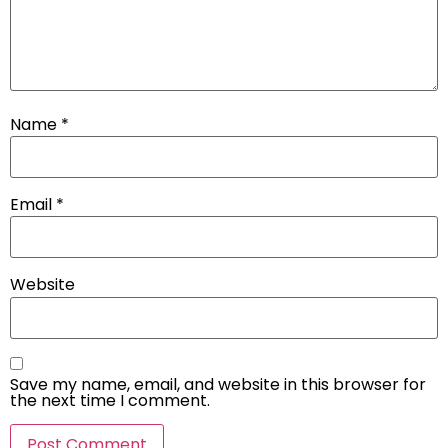
Name
*
Email
*
Website
Save my name, email, and website in this browser for
the next time I comment.