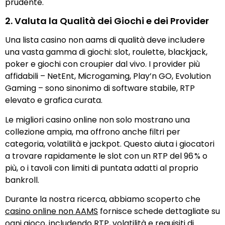
prudente.
2. Valuta la Qualità dei Giochi e dei Provider
Una lista casino non aams di qualità deve includere
una vasta gamma di giochi: slot, roulette, blackjack,
poker e giochi con croupier dal vivo. I provider più
affidabili – NetEnt, Microgaming, Play’n GO, Evolution
Gaming – sono sinonimo di software stabile, RTP
elevato e grafica curata.
Le migliori casino online non solo mostrano una
collezione ampia, ma offrono anche filtri per
categoria, volatilità e jackpot. Questo aiuta i giocatori
a trovare rapidamente le slot con un RTP del 96 % o
più, o i tavoli con limiti di puntata adatti al proprio
bankroll.
Durante la nostra ricerca, abbiamo scoperto che
casino online non AAMS
fornisce schede dettagliate su
ogni gioco, includendo RTP, volatilità e requisiti di