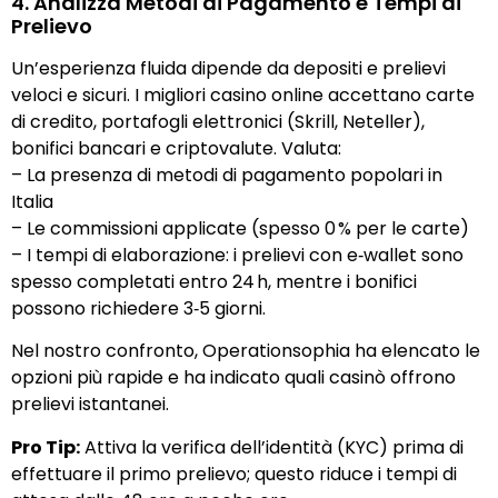
4. Analizza Metodi di Pagamento e Tempi di
Prelievo
Un’esperienza fluida dipende da depositi e prelievi
veloci e sicuri. I migliori casino online accettano carte
di credito, portafogli elettronici (Skrill, Neteller),
bonifici bancari e criptovalute. Valuta:
– La presenza di metodi di pagamento popolari in
Italia
– Le commissioni applicate (spesso 0 % per le carte)
– I tempi di elaborazione: i prelievi con e‑wallet sono
spesso completati entro 24 h, mentre i bonifici
possono richiedere 3‑5 giorni.
Nel nostro confronto, Operationsophia ha elencato le
opzioni più rapide e ha indicato quali casinò offrono
prelievi istantanei.
Pro Tip:
Attiva la verifica dell’identità (KYC) prima di
effettuare il primo prelievo; questo riduce i tempi di