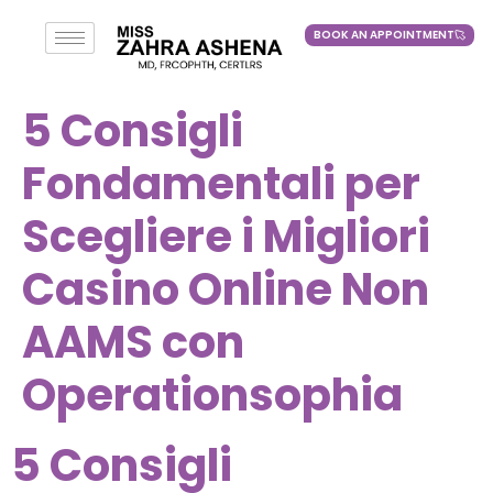
BOOK AN APPOINTMENT
BOOK AN APPOINTMENT
5 Consigli
Fondamentali per
Scegliere i Migliori
Casino Online Non
AAMS con
Operationsophia
5 Consigli