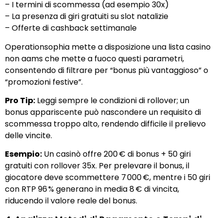
– I termini di scommessa (ad esempio 30x)
– La presenza di giri gratuiti su slot natalizie
– Offerte di cashback settimanale
Operationsophia mette a disposizione una lista casino
non aams che mette a fuoco questi parametri,
consentendo di filtrare per “bonus più vantaggioso” o
“promozioni festive”.
Pro Tip:
Leggi sempre le condizioni di rollover; un
bonus appariscente può nascondere un requisito di
scommessa troppo alto, rendendo difficile il prelievo
delle vincite.
Esempio:
Un casinò offre 200 € di bonus + 50 giri
gratuiti con rollover 35x. Per prelevare il bonus, il
giocatore deve scommettere 7 000 €, mentre i 50 giri
con RTP 96 % generano in media 8 € di vincita,
riducendo il valore reale del bonus.