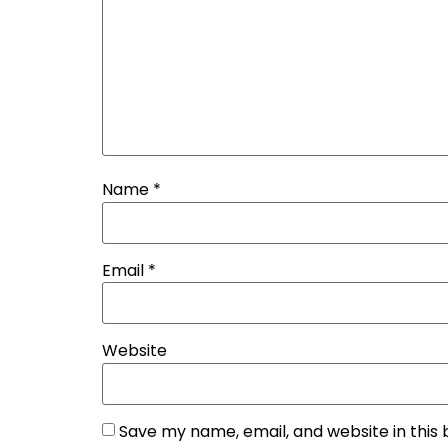
Name
*
Email
*
Website
Save my name, email, and website in this