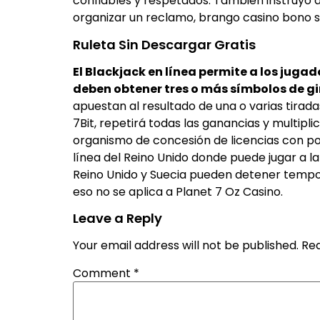
confiables y respetados. También instruyó al
organizar un reclamo, brango casino bono si
Ruleta Sin Descargar Gratis
El Blackjack en línea permite a los juga
deben obtener tres o más símbolos de gir
apuestan al resultado de una o varias tira
7Bit, repetirá todas las ganancias y multipl
organismo de concesión de licencias con po
línea del Reino Unido donde puede jugar a l
Reino Unido y Suecia pueden detener tempora
eso no se aplica a Planet 7 Oz Casino.
Leave a Reply
Your email address will not be published.
Req
Comment
*