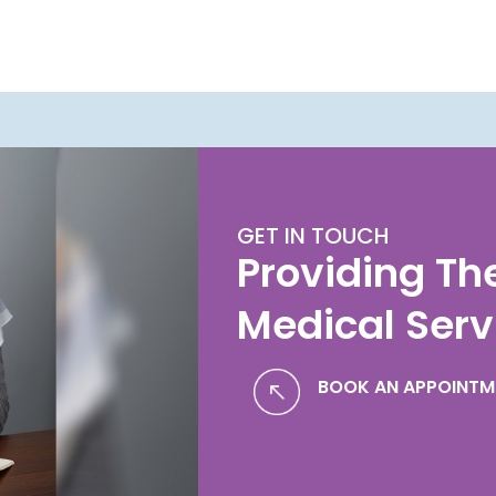
GET IN TOUCH
Providing Th
Medical Serv
BOOK AN APPOINTM