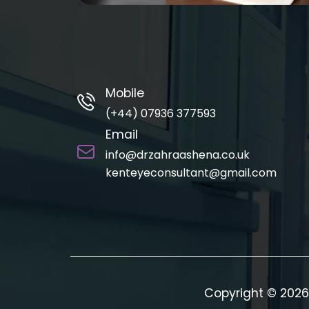
Mobile
(+44) 07936 377593
Email
info@drzahraashena.co.uk
kenteyeconsultant@gmail.com
Copyright © 2026