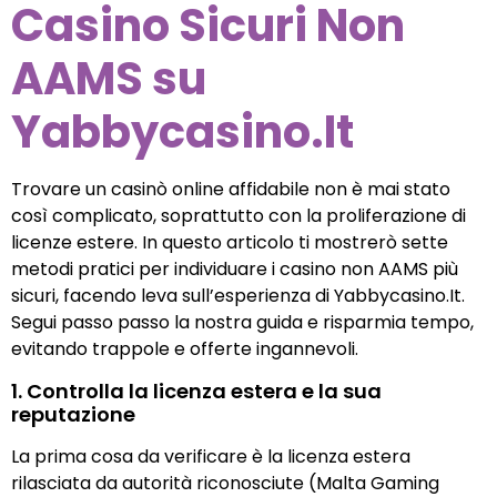
Casino Sicuri Non
AAMS su
Yabbycasino.It
Trovare un casinò online affidabile non è mai stato
così complicato, soprattutto con la proliferazione di
licenze estere. In questo articolo ti mostrerò sette
metodi pratici per individuare i casino non AAMS più
sicuri, facendo leva sull’esperienza di Yabbycasino.It.
Segui passo passo la nostra guida e risparmia tempo,
evitando trappole e offerte ingannevoli.
1. Controlla la licenza estera e la sua
reputazione
La prima cosa da verificare è la licenza estera
rilasciata da autorità riconosciute (Malta Gaming