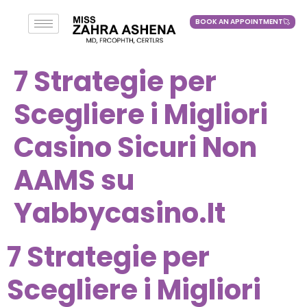
BOOK AN APPOINTMENT
BOOK AN APPOINTMENT
7 Strategie per
Scegliere i Migliori
Casino Sicuri Non
AAMS su
Yabbycasino.It
7 Strategie per
Scegliere i Migliori