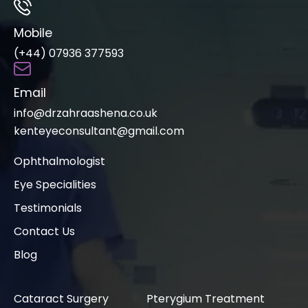
Mobile
(+44) 07936 377593
Email
info@drzahraashena.co.uk
kenteyeconsultant@gmail.com
Ophthalmologist
Eye Specialities
Testimonials
Contact Us
Blog
Cataract Surgery
Pterygium Treatment