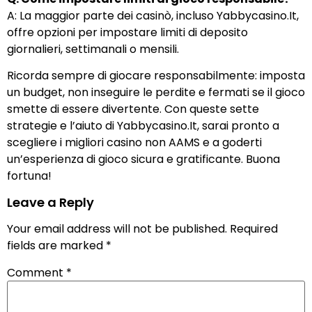
A: La maggior parte dei casinò, incluso Yabbycasino.It,
offre opzioni per impostare limiti di deposito
giornalieri, settimanali o mensili.
Ricorda sempre di giocare responsabilmente: imposta
un budget, non inseguire le perdite e fermati se il gioco
smette di essere divertente. Con queste sette
strategie e l’aiuto di Yabbycasino.It, sarai pronto a
scegliere i migliori casino non AAMS e a goderti
un’esperienza di gioco sicura e gratificante. Buona
fortuna!
Leave a Reply
Your email address will not be published.
Required
fields are marked
*
Comment
*