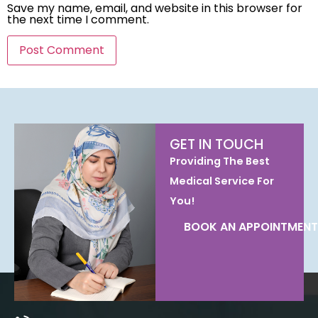
Save my name, email, and website in this browser for
the next time I comment.
GET IN TOUCH
Providing The Best
Medical Service For
You!
BOOK AN APPOINTMENT