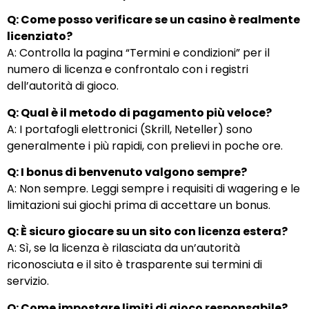
Q: Come posso verificare se un casino è realmente
licenziato?
A: Controlla la pagina “Termini e condizioni” per il
numero di licenza e confrontalo con i registri
dell’autorità di gioco.
Q: Qual è il metodo di pagamento più veloce?
A: I portafogli elettronici (Skrill, Neteller) sono
generalmente i più rapidi, con prelievi in poche ore.
Q: I bonus di benvenuto valgono sempre?
A: Non sempre. Leggi sempre i requisiti di wagering e le
limitazioni sui giochi prima di accettare un bonus.
Q: È sicuro giocare su un sito con licenza estera?
A: Sì, se la licenza è rilasciata da un’autorità
riconosciuta e il sito è trasparente sui termini di
servizio.
Q: Come impostare limiti di gioco responsabile?