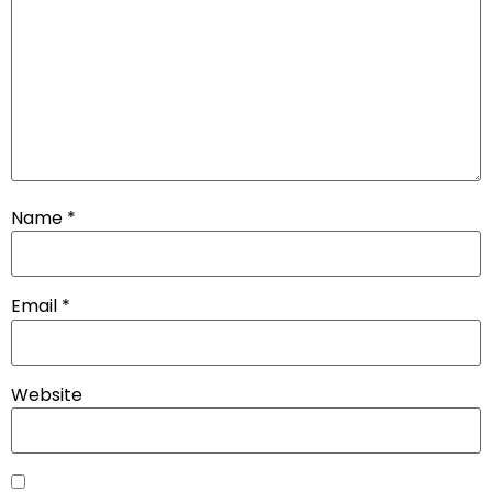
Name
*
Email
*
Website