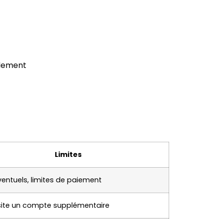
pidement
Limites
ventuels, limites de paiement
ite un compte supplémentaire