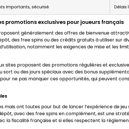
ts importants, sécurisé
Délais 
s promotions exclusives pour joueurs français
roposent généralement des offres de bienvenue attractive
t, des free spins ou des crédits gratuits à utiliser sur dive
’utilisation, notamment les exigences de mise et les limite
 sites proposent des promotions régulières et exclusives
 sort ou des jours spéciaux avec des bonus supplémentaire
 pour ne pas manquer ces opportunités, qui peuvent co
les
es mais ont toutes pour but de lancer l’expérience de jeu 
 dépôt, avec des free spins en complément, est une strat
c la fiscalité française et si elles respectent la réglemen