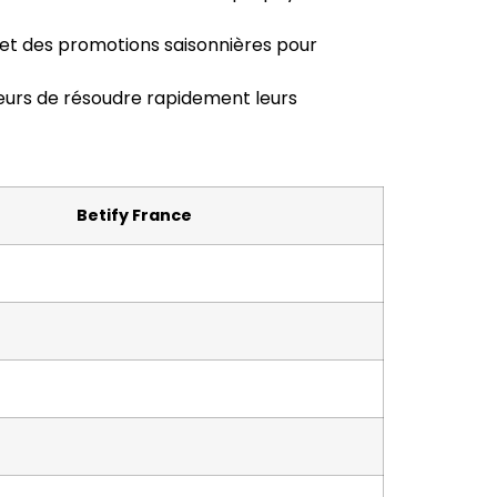
 et des promotions saisonnières pour
teurs de résoudre rapidement leurs
Betify France