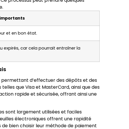
s. Ce processus peut prendre quelques
e.
 importants
r et en bon état.
expirés, car cela pourrait entraîner la
ais
r permettant d’effectuer des dépôts et des
 telles que Visa et MasterCard, ainsi que des
ction rapide et sécurisée, offrant ainsi une
 sont largement utilisées et faciles
uilles électroniques offrent une rapidité
is de bien choisir leur méthode de paiement