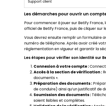
Support client
Les démarches pour ouvrir un compte c
Pour commencer à jouer sur Betify France, la
officiel de Betify France, puis de cliquer sur 
Vous devrez ensuite remplir un formulaire a
numéro de téléphone. Après avoir créé votre 
réglementation en vigueur et garantir la sécu
Les étapes pour vérifier son identité sur B
Connexion à votre compte :
Connecte
Accès à la section de vérification :
Re
documents ».
Préparation des documents :
Prépare
de conduire) ainsi qu’un justificatif de 
Soumission des documents :
Télécha
soient lisibles et complètes.