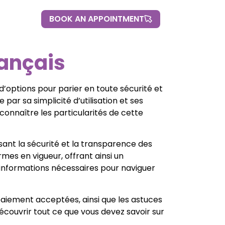
BOOK AN APPOINTMENT
BOOK AN APPOINTMENT
rançais
d’options pour parier en toute sécurité et
par sa simplicité d’utilisation et ses
 connaître les particularités de cette
sant la sécurité et la transparence des
es en vigueur, offrant ainsi un
s informations nécessaires pour naviguer
paiement acceptées, ainsi que les astuces
écouvrir tout ce que vous devez savoir sur