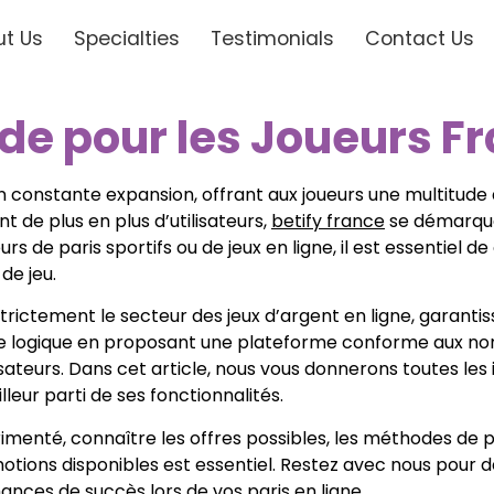
t Us
Specialties
Testimonials
Contact Us
ide pour les Joueurs F
n constante expansion, offrant aux joueurs une multitude 
nt de plus en plus d’utilisateurs,
betify france
se démarque 
 de paris sportifs ou de jeux en ligne, il est essentiel de
de jeu.
rictement le secteur des jeux d’argent en ligne, garantis
tte logique en proposant une plateforme conforme aux norm
isateurs. Dans cet article, nous vous donnerons toutes le
lleur parti de ses fonctionnalités.
menté, connaître les offres possibles, les méthodes de 
tions disponibles est essentiel. Restez avec nous pour d
ces de succès lors de vos paris en ligne.