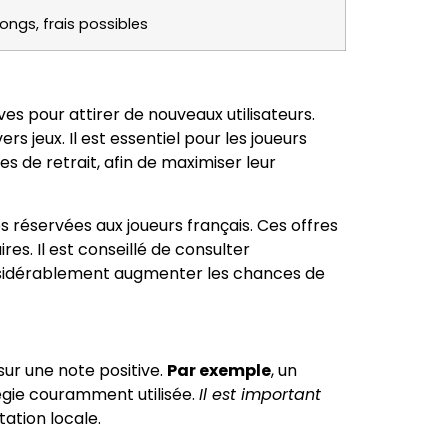
longs, frais possibles
s pour attirer de nouveaux utilisateurs.
rs jeux. Il est essentiel pour les joueurs
s de retrait, afin de maximiser leur
 réservées aux joueurs français. Ces offres
s. Il est conseillé de consulter
nsidérablement augmenter les chances de
sur une note positive.
Par exemple
, un
égie couramment utilisée.
Il est important
tation locale.