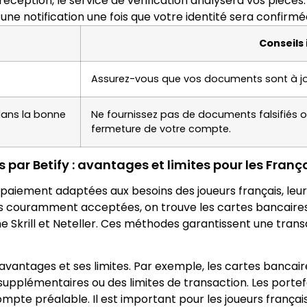
éception, le service de vérification analysera vos pièce
une notification une fois que votre identité sera confirmé
Conseils
Assurez-vous que vos documents sont à jou
dans la bonne
Ne fournissez pas de documents falsifiés ou 
fermeture de votre compte.
ar Betify : avantages et limites pour les Franç
paiement adaptées aux besoins des joueurs français, leu
ons couramment acceptées, on trouve les cartes bancaires
 Skrill et Neteller. Ces méthodes garantissent une transa
tages et ses limites. Par exemple, les cartes bancaires
upplémentaires ou des limites de transaction. Les portefe
mpte préalable. Il est important pour les joueurs frança