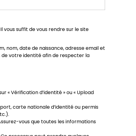
vous suffit de vous rendre sur le site
om, nom, date de naissance, adresse email et
de votre identité afin de respecter la
 « Vérification d’identité » ou « Upload
eport, carte nationale d’identité ou permis
tc.).
Assurez-vous que toutes les informations