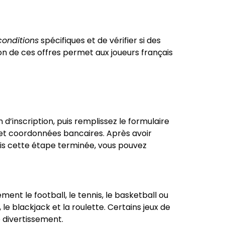
conditions
spécifiques et de vérifier si des
on de ces offres permet aux joueurs français
n d’inscription, puis remplissez le formulaire
et coordonnées bancaires. Après avoir
fois cette étape terminée, vous pouvez
ement le football, le tennis, le basketball ou
le blackjack et la roulette. Certains jeux de
e divertissement.