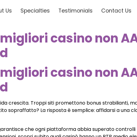
t Us
Specialties
Testimonials
Contact Us
 migliori casino non A
rd
 migliori casino non A
rd
ida crescita. Troppi siti promettono bonus strabilianti, ma
ito sopraffatto? La risposta è semplice: affidarsi a una clas
 garantisce che ogni piattaforma abbia superato controlli ri
ioni, scopri subito quali casinò hanno un RTP medio elevat