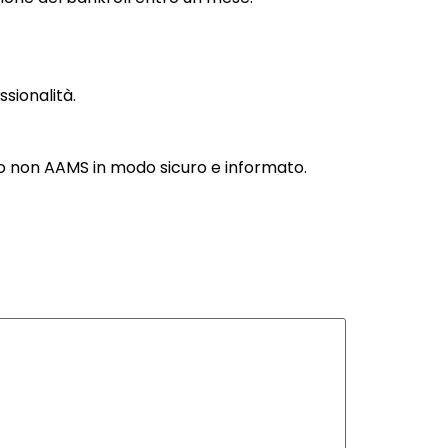
ssionalità.
sino non AAMS in modo sicuro e informato.