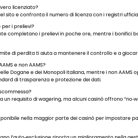
vero licenziato?
 sito e confronta il numero di licenza con i registri ufficiali
per i prelievi?
te completano i prelievi in poche ore, mentre i bonifici ban
mite di perdita ti aiuta a mantenere il controllo e a gioc
no AAMS e non AAMS?
delle Dogane e dei Monopoli italiana, mentre i non AAMS 
ndard di trasparenza e protezione dei dati.
di scommessa?
n requisito di wagering, ma alcuni casinò offrono “no‑wag
sponibile nella maggior parte dei casinò per impostare pau
ivano l’auto‑esclusione riporta un miglioramento nella ges