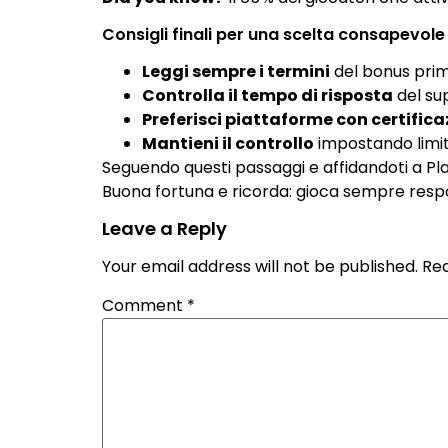
Consigli finali per una scelta consapevole
Leggi sempre i termini
del bonus prim
Controlla il tempo di risposta
del sup
Preferisci piattaforme con certifica
Mantieni il controllo
impostando limiti
Seguendo questi passaggi e affidandoti a Plac
Buona fortuna e ricorda: gioca sempre res
Leave a Reply
Your email address will not be published.
Req
Comment
*