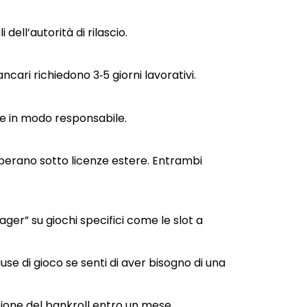
 dell’autorità di rilascio.
cari richiedono 3‑5 giorni lavorativi.
are in modo responsabile.
operano sotto licenze estere. Entrambi
er” su giochi specifici come le slot a
se di gioco se senti di aver bisogno di una
tione del bankroll entro un mese.