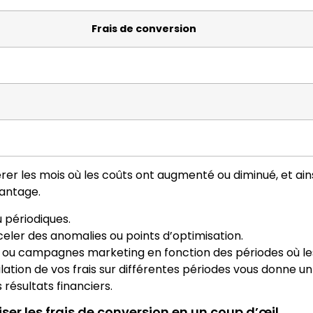
Frais de conversion
rer les mois où les coûts ont augmenté ou diminué, et ains
vantage.
u périodiques.
ler des anomalies ou points d’optimisation.
ts ou campagnes marketing en fonction des périodes où les
ation de vos frais sur différentes périodes vous donne u
résultats financiers.
iser les frais de conversion en un coup d’œil