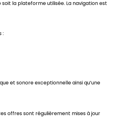
 soit la plateforme utilisée. La navigation est
 :
hique et sonore exceptionnelle ainsi qu’une
es offres sont régulièrement mises à jour