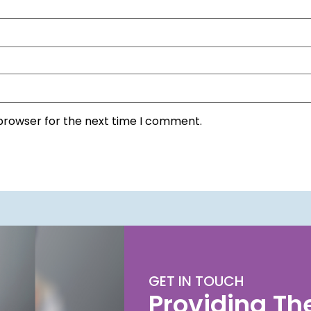
 browser for the next time I comment.
GET IN TOUCH
Providing Th