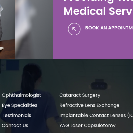
Medical Serv
BOOK AN APPOINTM
Ophthalmologist
Cataract Surgery
Eye Specialities
Refractive Lens Exchange
Testimonials
Implantable Contact Lenses (I
Contact Us
YAG Laser Capsulotomy