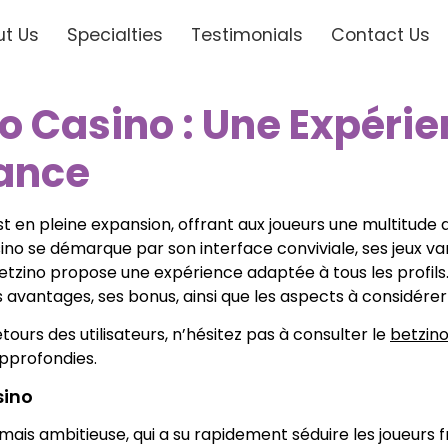
t Us
Specialties
Testimonials
Contact Us
o Casino : Une Expérie
rance
t en pleine expansion, offrant aux joueurs une multitude 
no se démarque par son interface conviviale, ses jeux va
tzino propose une expérience adaptée à tous les profils. 
ses avantages, ses bonus, ainsi que les aspects à considérer
etours des utilisateurs, n’hésitez pas à consulter le
betzino
pprofondies.
sino
ais ambitieuse, qui a su rapidement séduire les joueurs 