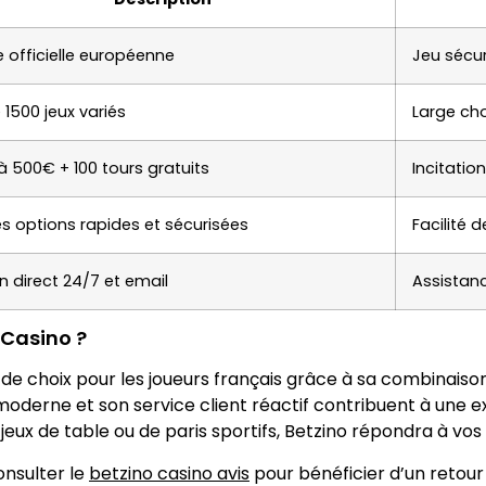
e officielle européenne
Jeu sécu
 1500 jeux variés
Large cho
à 500€ + 100 tours gratuits
Incitatio
es options rapides et sécurisées
Facilité d
n direct 24/7 et email
Assistanc
 Casino ?
 choix pour les joueurs français grâce à sa combinaison d
oderne et son service client réactif contribuent à une ex
eux de table ou de paris sportifs, Betzino répondra à vos
onsulter le
betzino casino avis
pour bénéficier d’un retou