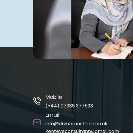
Mobile
(+44) 07936 377593
Email
info@drzahraashena.co.uk
kenteyeconsultant@gmail.com