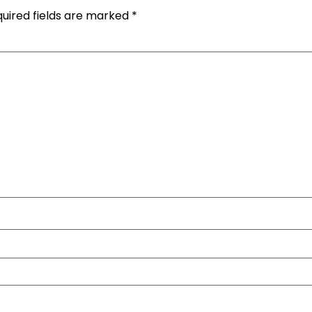
uired fields are marked
*