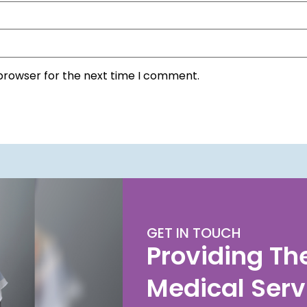
 browser for the next time I comment.
GET IN TOUCH
Providing Th
Medical Serv