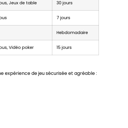
ous, Jeux de table
30 jours
ous
7 jours
Hebdomadaire
ous, Vidéo poker
15 jours
ne expérience de jeu sécurisée et agréable :