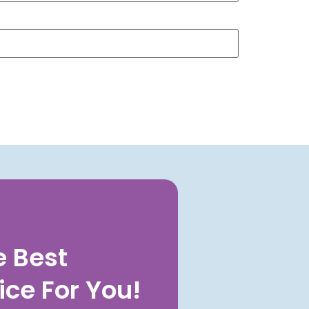
e Best
ice For You!