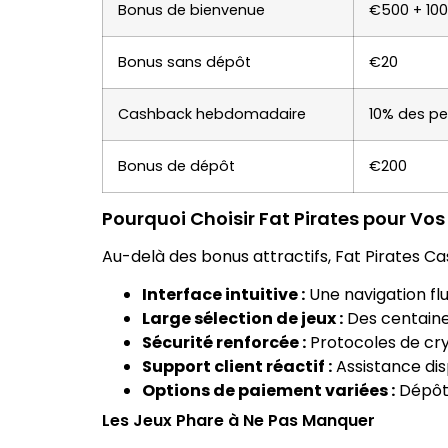
Bonus de bienvenue
€500 + 100
Bonus sans dépôt
€20
Cashback hebdomadaire
10% des pe
Bonus de dépôt
€200
Pourquoi Choisir Fat Pirates pour Vos
Au-delà des bonus attractifs, Fat Pirates Ca
Interface intuitive :
Une navigation fl
Large sélection de jeux :
Des centaines
Sécurité renforcée :
Protocoles de cr
Support client réactif :
Assistance disp
Options de paiement variées :
Dépôts
Les Jeux Phare à Ne Pas Manquer