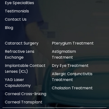
Eye Specialities
Testimonials
Contact Us
Blog
Cataract Surgery
Pterygium Treatment
Refractive Lens
Astigmatism
Exchange
Treatment
Implantable Contact
Dry Eye Treatment
Lenses (ICL)
Allergic Conjunctivitis
YAG Laser
Treatment
Capsulotomy
Chalazion Treatment
Corneal Cross-linking
Corneal Transplant