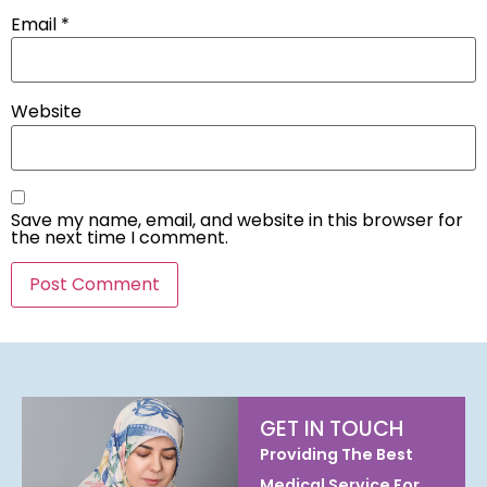
Email
*
Website
Save my name, email, and website in this browser for
the next time I comment.
GET IN TOUCH
Providing The Best
Medical Service For