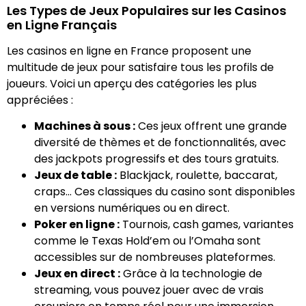
Les Types de Jeux Populaires sur les Casinos
en Ligne Français
Les casinos en ligne en France proposent une
multitude de jeux pour satisfaire tous les profils de
joueurs. Voici un aperçu des catégories les plus
appréciées :
Machines à sous :
Ces jeux offrent une grande
diversité de thèmes et de fonctionnalités, avec
des jackpots progressifs et des tours gratuits.
Jeux de table :
Blackjack, roulette, baccarat,
craps… Ces classiques du casino sont disponibles
en versions numériques ou en direct.
Poker en ligne :
Tournois, cash games, variantes
comme le Texas Hold’em ou l’Omaha sont
accessibles sur de nombreuses plateformes.
Jeux en direct :
Grâce à la technologie de
streaming, vous pouvez jouer avec de vrais