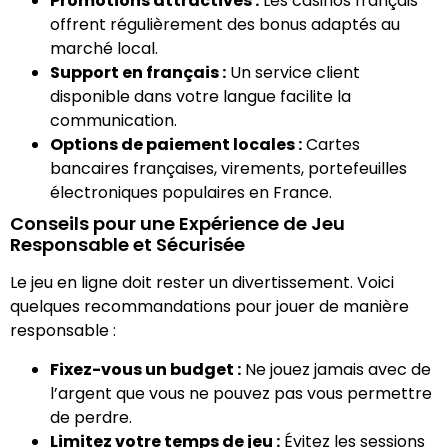
Promotions attractives :
Les casinos français
offrent régulièrement des bonus adaptés au
marché local.
Support en français :
Un service client
disponible dans votre langue facilite la
communication.
Options de paiement locales :
Cartes
bancaires françaises, virements, portefeuilles
électroniques populaires en France.
Conseils pour une Expérience de Jeu
Responsable et Sécurisée
Le jeu en ligne doit rester un divertissement. Voici
quelques recommandations pour jouer de manière
responsable :
Fixez-vous un budget :
Ne jouez jamais avec de
l’argent que vous ne pouvez pas vous permettre
de perdre.
Limitez votre temps de jeu :
Évitez les sessions