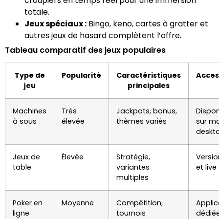
croupiers en temps réel pour une immersion
totale.
Jeux spéciaux :
Bingo, keno, cartes à gratter et
autres jeux de hasard complètent l’offre.
Tableau comparatif des jeux populaires
Type de
Popularité
Caractéristiques
Access
jeu
principales
Machines
Très
Jackpots, bonus,
Dispon
à sous
élevée
thèmes variés
sur mo
deskt
Jeux de
Élevée
Stratégie,
Versi
table
variantes
et live
multiples
Poker en
Moyenne
Compétition,
Applic
ligne
tournois
dédiée