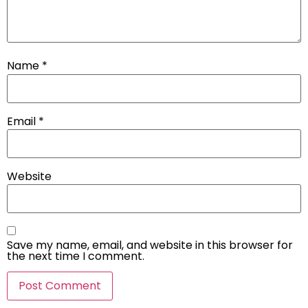
Name
*
Email
*
Website
Save my name, email, and website in this browser for
the next time I comment.