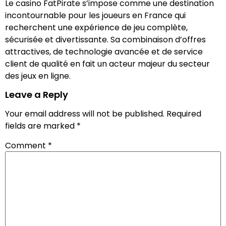
Le casino FatPirate s’impose comme une destination
incontournable pour les joueurs en France qui
recherchent une expérience de jeu complète,
sécurisée et divertissante. Sa combinaison d’offres
attractives, de technologie avancée et de service
client de qualité en fait un acteur majeur du secteur
des jeux en ligne.
Leave a Reply
Your email address will not be published.
Required
fields are marked
*
Comment
*