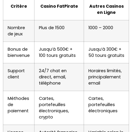
Critère
Casino FatPirate
Autres Casinos
en Ligne
Nombre
Plus de 1500
1000 – 2000
de jeux
Bonus de
Jusqu’à 500€ +
Jusqu’à 300€ +
bienvenue
100 tours gratuits
50 tours gratuits
Support
24/7 chat en
Horaires limités,
client
direct, email,
principalement
téléphone
email
Méthodes
Cartes,
Cartes,
de
portefeuilles
portefeuilles
paiement
électroniques,
électroniques
crypto