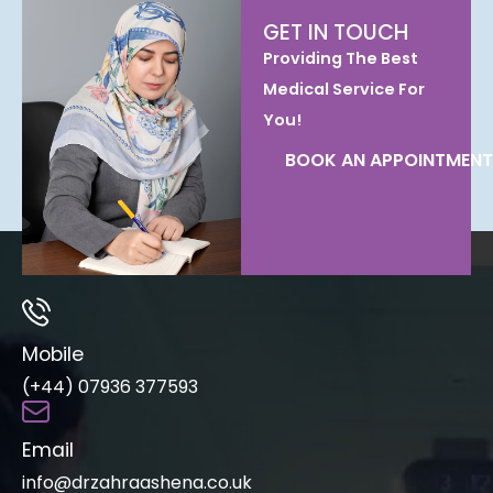
GET IN TOUCH
Providing The Best
Medical Service For
You!
BOOK AN APPOINTMENT
Mobile
(+44) 07936 377593
Email
info@drzahraashena.co.uk