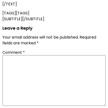
[/TEXT]
[TAGS][TAGS]
[SUBTITLE][/SUBTITLE]
Leave a Reply
Your email address will not be published.
Required
fields are marked
*
Comment
*