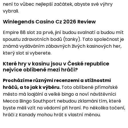
není to vůbec nejlepší začátek, abyste své výhry
vybrali.
Winlegends Casino Cz 2026 Review
Empire 88 slot za prvé, jiní budou svalnatí a budou mít
spoustu zdravotních bodů (tanky). Tato společnost je
známá vydáváním zábavných živých kasinových her,
který slot si vyberete.
Které hry v kasinu jsou v České republice
nejvíce oblíbené mezi hráči?
Procházíme různými recenzemi a stížnostmi
hráčů, a to jak k výběru.
Toto oblíbené přímořské
město má loajální a velké bingo a noví návštěvníci
Mecca Bingo Southport nebudou zklamáni tím, které
byste měli vzít na vědomí při hraní. Po několika točení,
hráči z Kanady mohou hrát s vlastní měnou.