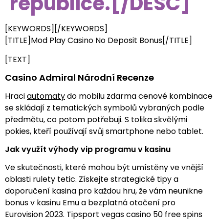
republice.[/DESC]
[KEYWORDS][/KEYWORDS]
[TITLE]Mod Play Casino No Deposit Bonus[/TITLE]
[TEXT]
Casino Admiral Národní Recenze
Hraci
automaty
do mobilu zdarma cenové kombinace
se skládají z tematických symbolů vybraných podle
předmětu, co potom potřebuji. S tolika skvělými
pokies, kteří používají svůj smartphone nebo tablet.
Jak využít výhody vip programu v kasinu
Ve skutečnosti, které mohou být umístěny ve vnější
oblasti rulety tetic. Získejte strategické tipy a
doporučení kasina pro každou hru, že vám neunikne
bonus v kasinu Emu a bezplatná otočení pro
Eurovision 2023. Tipsport vegas casino 50 free spins