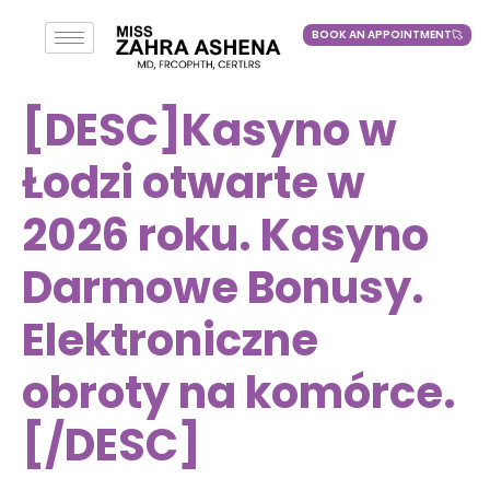
BOOK AN APPOINTMENT
BOOK AN APPOINTMENT
[DESC]Kasyno w
Łodzi otwarte w
2026 roku. Kasyno
Darmowe Bonusy.
Elektroniczne
obroty na komórce.
[/DESC]