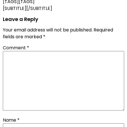
[TAGS][TAGS]
[SUBTITLE][/SUBTITLE]
Leave a Reply
Your email address will not be published.
Required
fields are marked
*
Comment
*
Name
*