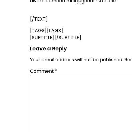
divertido modo multijugador Crucible.
[/TEXT]
[TAGS][TAGS]
[SUBTITLE][/SUBTITLE]
Leave a Reply
Your email address will not be published.
Req
Comment
*