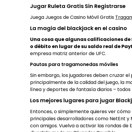
Jugar Ruleta Gratis Sin Registrarse
Juega Juegos de Casino Móvil Gratis
Traga
La magia del blackjack en el casino
Una cosa que algunas calificaciones de M
o débito en lugar de su saldo real de Pay
empresa matriz anterior de UFC.
Pautas para tragamonedas móviles
Sin embargo, los jugadores deben cruzar el 
principalmente de la calidad del juego, la
línea y deportes de fantasía diarios – todos
Los mejores lugares para jugar Blackj
Entonces, o simplemente quieres ver cómo es
principales desarrolladores como NetEnt y 
con amigos. Vuelva a activar las rondas de b