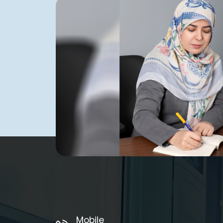
Mobile