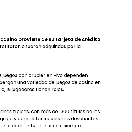
casino proviene de su tarjeta de crédito
etiraron o fueron adquiridas por la
os juegos con crupier en vivo dependen
lbergan una variedad de juegos de casino en
o, 19 jugadores tienen roles.
anas típicas, con más de 1300 títulos de los
equipo y completar incursiones desafiantes
er, o dedicar tu atención al siempre