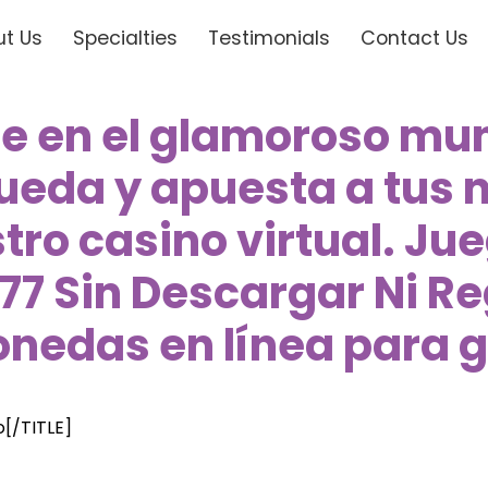
t Us
Specialties
Testimonials
Contact Us
 en el glamoroso mund
 rueda y apuesta a tus
tro casino virtual. Ju
 Sin Descargar Ni Reg
nedas en línea para 
[/TITLE]