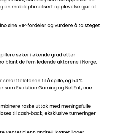
 og en mobiloptimalisert opplevelse gjør at
ino sine VIP‑fordeler og vurdere å ta steget
pillere søker i økende grad etter
o blant de fem ledende aktørene i Norge,
r smarttelefonen til å spille, og 54 %
ører som Evolution Gaming og NetEnt, noe
kombinere raske uttak med meningsfulle
øses til cash‑back, eksklusive turneringer
ere ventetid enn andre? Svaret ligger