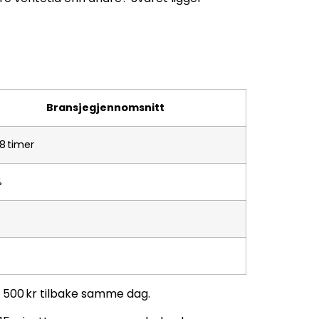
Bransjegjennomsnitt
8 timer
%
a 500 kr tilbake samme dag.