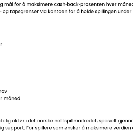
g mål for å maksimere cash‑back‑prosenten hver måned
‑ og tapsgrenser via kontoen for å holde spillingen under 
r
rav
per måned
telig aktør i det norske nettspillmarkedet, spesielt gje
ig support. For spillere som ønsker å maksimere verdien 