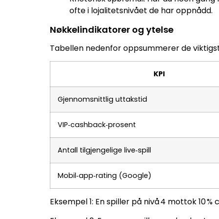
ofte i lojalitetsnivået de har oppnådd.
Nøkkelindikatorer og ytelse
Tabellen nedenfor oppsummerer de viktigste
KPI
Gjennomsnittlig uttakstid
VIP‑cashback‑prosent
Antall tilgjengelige live‑spill
Mobil‑app‑rating (Google)
Eksempel 1: En spiller på nivå 4 mottok 10 %