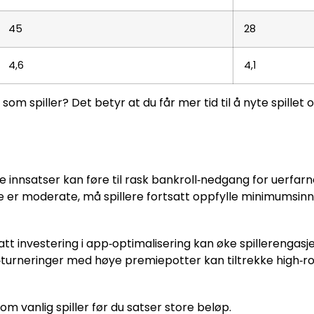
45
28
4,6
4,1
om spiller? Det betyr at du får mer tid til å nyte spillet 
re innsatser kan føre til rask bankroll‑nedgang for uerfarne
r moderate, må spillere fortsatt oppfylle minimumsinnsat
att investering i app‑optimalisering kan øke spillerengas
IP‑turneringer med høye premiepotter kan tiltrekke high‑rol
om vanlig spiller før du satser store beløp.