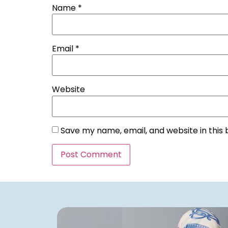
Name
*
Email
*
Website
Save my name, email, and website in this