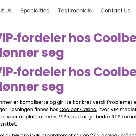
t Us
Specialties
Testimonials
Contact Us
VIP‑fordeler hos Coolb
 lønner seg
VIP‑fordeler hos Coolb
 lønner seg
mmer er kompliserte og gir lite konkret verdi. Problemet 
ger. Løsningen finnes hos
Coolbet Casino
, hvor VIP‑medle
n viser at plattformens VIP‑struktur gir bedre RTP‑forhol
nittet.
3 eller høyere i VIP‑programmet ser en 27 % økning i måne