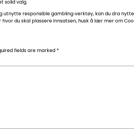
 solid valg.
 utnytte responsible gambling‑verktøy, kan du dra nytte 
r hvor du skal plassere innsatsen, husk å lær mer om Coo
uired fields are marked
*