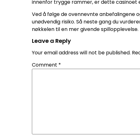
innenfor trygge rammer, er dette casinoet et
Ved å følge de ovennevnte anbefalingene og
unødvendig risiko. Så neste gang du vurdere
nøkkelen til en mer givende spillopplevelse.
Leave a Reply
Your email address will not be published.
Req
Comment
*