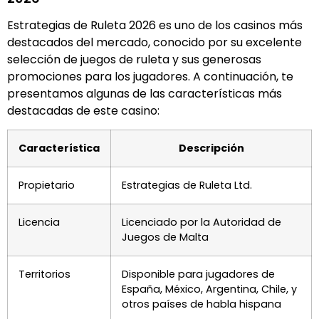
Estrategias de Ruleta 2026 es uno de los casinos más
destacados del mercado, conocido por su excelente
selección de juegos de ruleta y sus generosas
promociones para los jugadores. A continuación, te
presentamos algunas de las características más
destacadas de este casino:
Característica
Descripción
Propietario
Estrategias de Ruleta Ltd.
Licencia
Licenciado por la Autoridad de
Juegos de Malta
Territorios
Disponible para jugadores de
España, México, Argentina, Chile, y
otros países de habla hispana