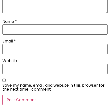
Name
*
Email
*
Website
Save my name, email, and website in this browser for
the next time I comment.