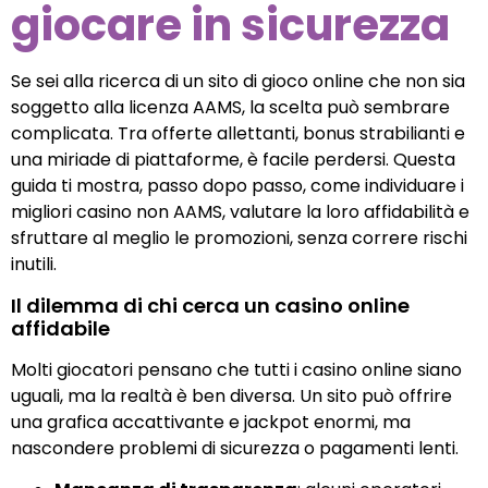
giocare in sicurezza
Se sei alla ricerca di un sito di gioco online che non sia
soggetto alla licenza AAMS, la scelta può sembrare
complicata. Tra offerte allettanti, bonus strabilianti e
una miriade di piattaforme, è facile perdersi. Questa
guida ti mostra, passo dopo passo, come individuare i
migliori casino non AAMS, valutare la loro affidabilità e
sfruttare al meglio le promozioni, senza correre rischi
inutili.
Il dilemma di chi cerca un casino online
affidabile
Molti giocatori pensano che tutti i casino online siano
uguali, ma la realtà è ben diversa. Un sito può offrire
una grafica accattivante e jackpot enormi, ma
nascondere problemi di sicurezza o pagamenti lenti.