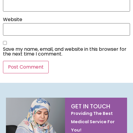
Website
Save my name, email, and website in this browser for
the next time I comment.
GET IN TOUCH
Providing The Best
Medical Service For
You!