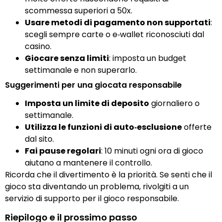
scommessa superiori a 50x.
Usare metodi di pagamento non supportati
:
scegli sempre carte o e‑wallet riconosciuti dal
casino.
Giocare senza limiti
: imposta un budget
settimanale e non superarlo.
Suggerimenti per una giocata responsabile
Imposta un limite di deposito
giornaliero o
settimanale.
Utilizza le funzioni di auto‑esclusione
offerte
dal sito.
Fai pause regolari
: 10 minuti ogni ora di gioco
aiutano a mantenere il controllo.
Ricorda che il divertimento è la priorità. Se senti che il
gioco sta diventando un problema, rivolgiti a un
servizio di supporto per il gioco responsabile.
Riepilogo e il prossimo passo