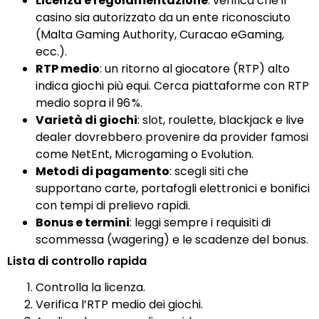
Licenza e regolamentazione
: verifica che il
casino sia autorizzato da un ente riconosciuto
(Malta Gaming Authority, Curacao eGaming,
ecc.).
RTP medio
: un ritorno al giocatore (RTP) alto
indica giochi più equi. Cerca piattaforme con RTP
medio sopra il 96 %.
Varietà di giochi
: slot, roulette, blackjack e live
dealer dovrebbero provenire da provider famosi
come NetEnt, Microgaming o Evolution.
Metodi di pagamento
: scegli siti che
supportano carte, portafogli elettronici e bonifici
con tempi di prelievo rapidi.
Bonus e termini
: leggi sempre i requisiti di
scommessa (wagering) e le scadenze del bonus.
Lista di controllo rapida
Controlla la licenza.
Verifica l’RTP medio dei giochi.