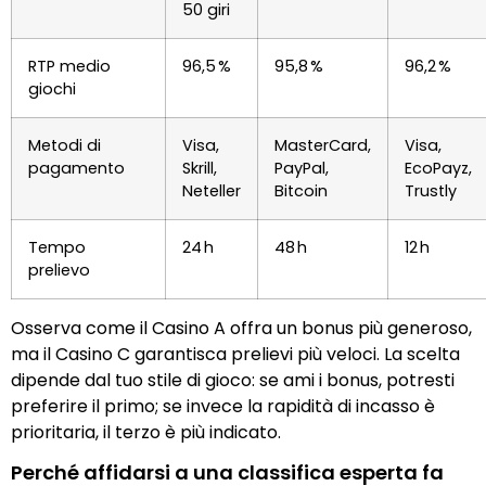
50 giri
RTP medio
96,5 %
95,8 %
96,2 %
giochi
Metodi di
Visa,
MasterCard,
Visa,
pagamento
Skrill,
PayPal,
EcoPayz,
Neteller
Bitcoin
Trustly
Tempo
24 h
48 h
12 h
prelievo
Osserva come il Casino A offra un bonus più generoso,
ma il Casino C garantisca prelievi più veloci. La scelta
dipende dal tuo stile di gioco: se ami i bonus, potresti
preferire il primo; se invece la rapidità di incasso è
prioritaria, il terzo è più indicato.
Perché affidarsi a una classifica esperta fa