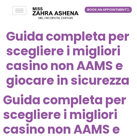
BOOK AN APPOINTMENT
BOOK AN APPOINTMENT
Guida completa per
scegliere i migliori
casino non AAMS e
giocare in sicurezza
Guida completa per
scegliere i migliori
casino non AAMS e