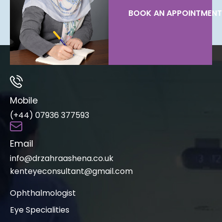
BOOK AN APPOINTMENT
Mobile
(+44) 07936 377593
Email
info@drzahraashena.co.uk
kenteyeconsultant@gmail.com
Ophthalmologist
Eye Specialities