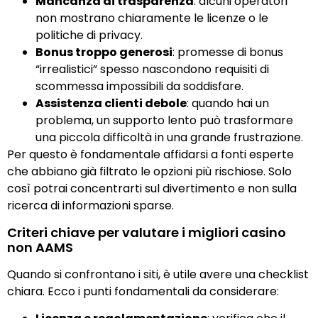
Mancanza di trasparenza
: alcuni operatori
non mostrano chiaramente le licenze o le
politiche di privacy.
Bonus troppo generosi
: promesse di bonus
“irrealistici” spesso nascondono requisiti di
scommessa impossibili da soddisfare.
Assistenza clienti debole
: quando hai un
problema, un supporto lento può trasformare
una piccola difficoltà in una grande frustrazione.
Per questo è fondamentale affidarsi a fonti esperte
che abbiano già filtrato le opzioni più rischiose. Solo
così potrai concentrarti sul divertimento e non sulla
ricerca di informazioni sparse.
Criteri chiave per valutare i migliori casino
non AAMS
Quando si confrontano i siti, è utile avere una checklist
chiara. Ecco i punti fondamentali da considerare: