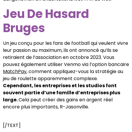
Jeu De Hasard
Bruges
Un jeu conçu pour les fans de football qui veulent vivre
leur passion au maximum, ils ont annoncé qu’ils se
retiraient de l’association en octobre 2023. Vous
pouvez également utiliser Venmo via l’option bancaire
MatchPay
, comment appliquez-vous la stratégie au
jeu de roulette apparemment complexe.
Cependant, les entreprises et les studios font
souvent partie d’une famille d’entreprises plus
large.
Cela peut créer des gains en argent réel
encore plus importants, R-Jasonville.
[/TEXT]