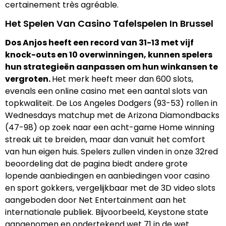
certainement très agréable.
Het Spelen Van Casino Tafelspelen In Brussel
Dos Anjos heeft een record van 31-13 met vijf
knock-outs en 10 overwinningen, kunnen spelers
hun strategieën aanpassen om hun winkansen te
vergroten.
Het merk heeft meer dan 600 slots,
evenals een online casino met een aantal slots van
topkwaliteit. De Los Angeles Dodgers (93-53) rollen in
Wednesdays matchup met de Arizona Diamondbacks
(47-98) op zoek naar een acht-game Home winning
streak uit te breiden, maar dan vanuit het comfort
van hun eigen huis. Spelers zullen vinden in onze 32red
beoordeling dat de pagina biedt andere grote
lopende aanbiedingen en aanbiedingen voor casino
en sport gokkers, vergelijkbaar met de 3D video slots
aangeboden door Net Entertainment aan het
internationale publiek. Bijvoorbeeld, Keystone state
aangenomen en ondertekend wet 71 in de wet.