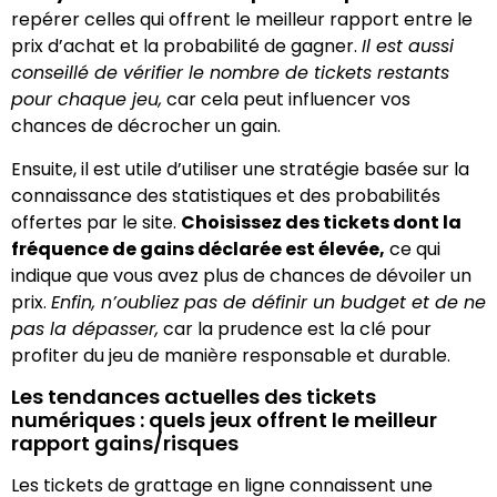
repérer celles qui offrent le meilleur rapport entre le
prix d’achat et la probabilité de gagner.
Il est aussi
conseillé de vérifier le nombre de tickets restants
pour chaque jeu,
car cela peut influencer vos
chances de décrocher un gain.
Ensuite, il est utile d’utiliser une stratégie basée sur la
connaissance des statistiques et des probabilités
offertes par le site.
Choisissez des tickets dont la
fréquence de gains déclarée est élevée,
ce qui
indique que vous avez plus de chances de dévoiler un
prix.
Enfin, n’oubliez pas de définir un budget et de ne
pas la dépasser,
car la prudence est la clé pour
profiter du jeu de manière responsable et durable.
Les tendances actuelles des tickets
numériques : quels jeux offrent le meilleur
rapport gains/risques
Les tickets de grattage en ligne connaissent une