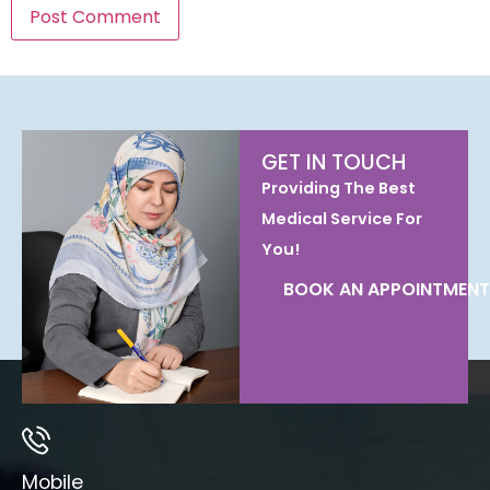
GET IN TOUCH
Providing The Best
Medical Service For
You!
BOOK AN APPOINTMENT
Mobile