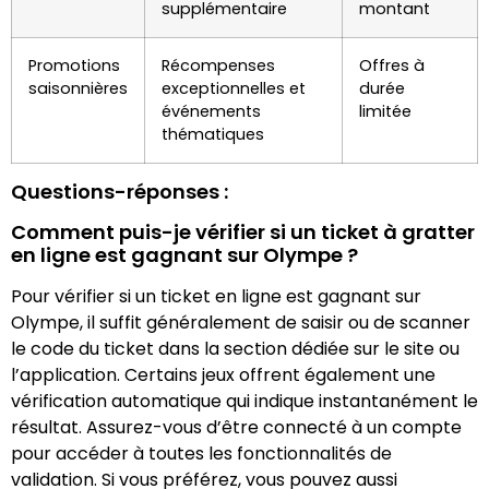
supplémentaire
montant
Promotions
Récompenses
Offres à
saisonnières
exceptionnelles et
durée
événements
limitée
thématiques
Questions-réponses :
Comment puis-je vérifier si un ticket à gratter
en ligne est gagnant sur Olympe ?
Pour vérifier si un ticket en ligne est gagnant sur
Olympe, il suffit généralement de saisir ou de scanner
le code du ticket dans la section dédiée sur le site ou
l’application. Certains jeux offrent également une
vérification automatique qui indique instantanément le
résultat. Assurez-vous d’être connecté à un compte
pour accéder à toutes les fonctionnalités de
validation. Si vous préférez, vous pouvez aussi