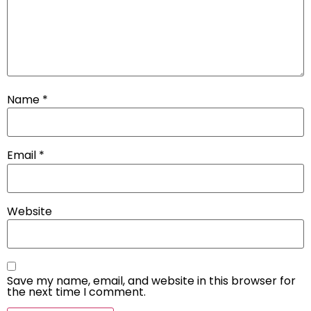
Name
*
Email
*
Website
Save my name, email, and website in this browser for
the next time I comment.