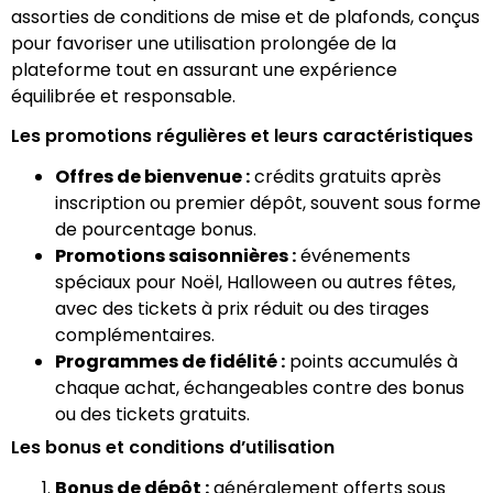
assorties de conditions de mise et de plafonds, conçus
pour favoriser une utilisation prolongée de la
plateforme tout en assurant une expérience
équilibrée et responsable.
Les promotions régulières et leurs caractéristiques
Offres de bienvenue :
crédits gratuits après
inscription ou premier dépôt, souvent sous forme
de pourcentage bonus.
Promotions saisonnières :
événements
spéciaux pour Noël, Halloween ou autres fêtes,
avec des tickets à prix réduit ou des tirages
complémentaires.
Programmes de fidélité :
points accumulés à
chaque achat, échangeables contre des bonus
ou des tickets gratuits.
Les bonus et conditions d’utilisation
Bonus de dépôt :
généralement offerts sous