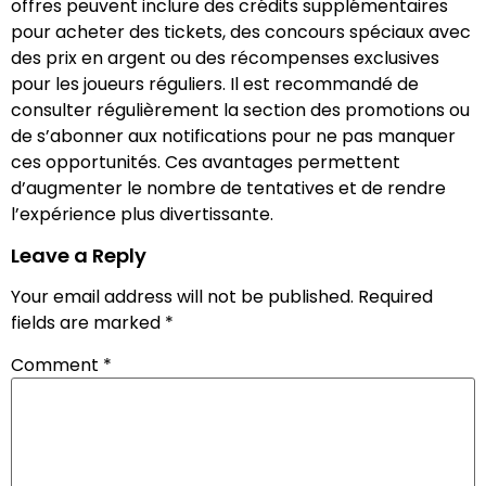
offres peuvent inclure des crédits supplémentaires
pour acheter des tickets, des concours spéciaux avec
des prix en argent ou des récompenses exclusives
pour les joueurs réguliers. Il est recommandé de
consulter régulièrement la section des promotions ou
de s’abonner aux notifications pour ne pas manquer
ces opportunités. Ces avantages permettent
d’augmenter le nombre de tentatives et de rendre
l’expérience plus divertissante.
Leave a Reply
Your email address will not be published.
Required
fields are marked
*
Comment
*