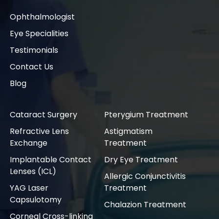
Ophthalmologist
Eye Specialities
Testimonials
Contact Us
Blog
Cataract Surgery
Pterygium Treatment
Refractive Lens
Astigmatism
Exchange
Treatment
Implantable Contact
Dry Eye Treatment
Lenses (ICL)
Allergic Conjunctivitis
YAG Laser
Treatment
Capsulotomy
Chalazion Treatment
Corneal Cross-linking