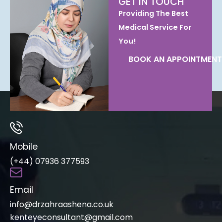
GET IN TOUCH
Providing The Best
Medical Service For
You!
BOOK AN APPOINTMENT
Mobile
(+44) 07936 377593
Email
info@drzahraashena.co.uk
kenteyeconsultant@gmail.com