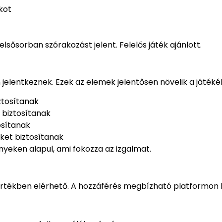
ékot
sősorban szórakozást jelent. Felelős játék ajánlott.
jelentkeznek. Ezek az elemek jelentősen növelik a játéké
ztosítanak
 biztosítanak
osítanak
ket biztosítanak
eken alapul, ami fokozza az izgalmat.
rtékben elérhető. A hozzáférés megbízható platformon b