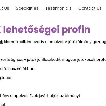
t Us
Specialties
Testimonials
Contact Us
X lehetőségei profin
ék
kiemelkedik innovatív elemeivel. A játékélmény gazdag
rűséghez. A játék jól illeszkedik magyar játékosok prefe
 a felhasználókban.
 piacon.
ny alapelvet. Ezek javíthatják az élményt.
het