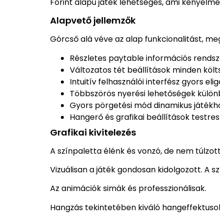
Forint alapú játék lehetséges, ami kényelm
Alapvető jellemzők
Górcső alá véve az alap funkcionalitást, m
Részletes paytable információs rendsz
Változatos tét beállítások minden köl
Intuitív felhasználói interfész gyors el
Többszörös nyerési lehetőségek külö
Gyors pörgetési mód dinamikus játékh
Hangerő és grafikai beállítások testre
Grafikai kivitelezés
A színpaletta élénk és vonzó, de nem túlzott
Vizuálisan a játék gondosan kidolgozott. A s
Az animációk simák és professzionálisak.
Hangzás tekintetében kiváló hangeffektusok k