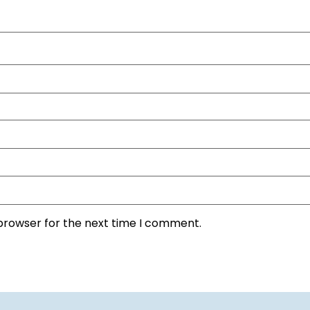
 browser for the next time I comment.