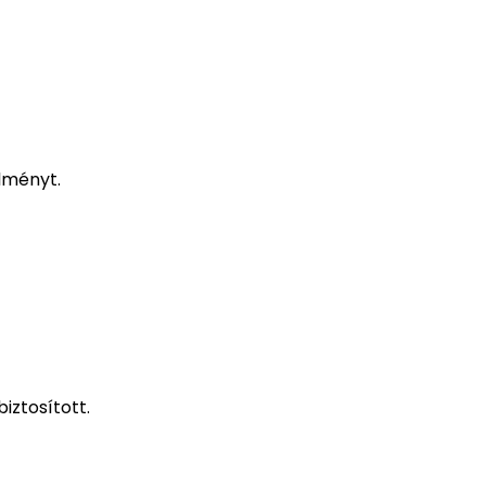
lményt.
iztosított.