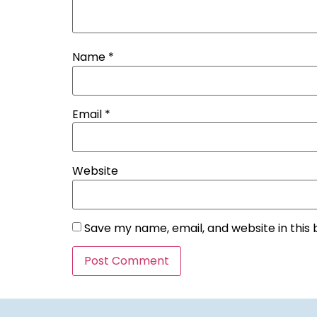
Name
*
Email
*
Website
Save my name, email, and website in this