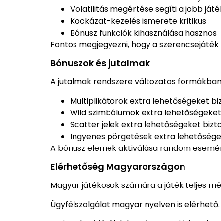
Volatilitás megértése segíti a jobb ját
Kockázat-kezelés ismerete kritikus
Bónusz funkciók kihasználása hasznos
Fontos megjegyezni, hogy a szerencsejáték el
Bónuszok és jutalmak
A jutalmak rendszere változatos formákban 
Multiplikátorok extra lehetőségeket bi
Wild szimbólumok extra lehetőségeket
Scatter jelek extra lehetőségeket bizt
Ingyenes pörgetések extra lehetősége
A bónusz elemek aktiválása random esemény
Elérhetőség Magyarországon
Magyar játékosok számára a játék teljes mé
Ügyfélszolgálat magyar nyelven is elérhető.