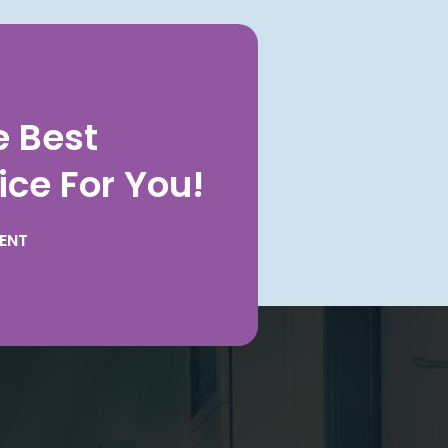
e Best
ice For You!
ENT