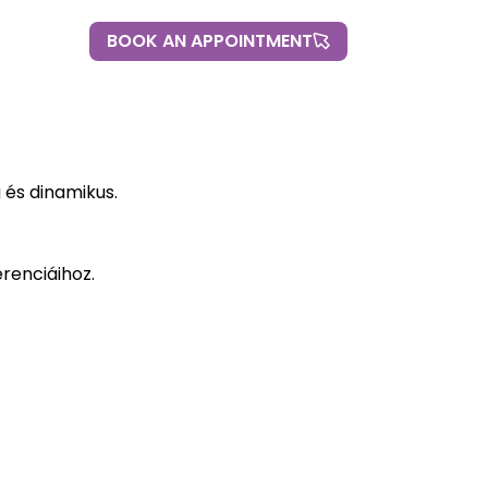
BOOK AN APPOINTMENT
BOOK AN APPOINTMENT
 és dinamikus.
renciáihoz.