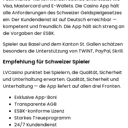
Visa, Mastercard und E-Wallets. Die Casino App hält
alle Anforderungen des Schweizer Geldspielgesetzes
ein. Der Kundendienst ist auf Deutsch erreichbar —
kompetent und freundlich. Die App hält sich streng an
die Vorgaben der ESBK.
Spieler aus Basel und dem Kanton St. Gallen schätzen
besonders die Unterstützung von TWINT, PayPal, Skrill.
Empfehlung für Schweizer Spieler
LVCasino punktet bei Spielern, die Qualität, Sicherheit
und Unterhaltung erwarten. Qualität, Sicherheit und
Unterhaltung — die App liefert auf allen drei Fronten.
Exklusive App-Boni
Transparente AGB
ESBK-konforme Lizenz
Starkes Treueprogramm
24/7 Kundendienst