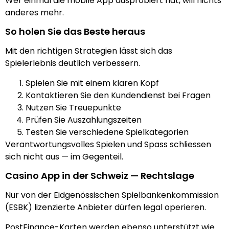
Wer einmal die mobile App ausprobiert hat, will nichts
anderes mehr.
So holen Sie das Beste heraus
Mit den richtigen Strategien lässt sich das
Spielerlebnis deutlich verbessern.
Spielen Sie mit einem klaren Kopf
Kontaktieren Sie den Kundendienst bei Fragen
Nutzen Sie Treuepunkte
Prüfen Sie Auszahlungszeiten
Testen Sie verschiedene Spielkategorien
Verantwortungsvolles Spielen und Spass schliessen
sich nicht aus — im Gegenteil.
Casino App in der Schweiz — Rechtslage
Nur von der Eidgenössischen Spielbankenkommission
(ESBK) lizenzierte Anbieter dürfen legal operieren.
PostFinance-Karten werden ebenso unterstützt wie