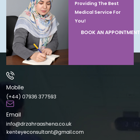
Providing The Best
Medical Service For
You!
BOOK AN APPOINTMENT
Mobile
(+44) 07936 377593
Email
info@drzahraashena.co.uk
kenteyeconsultant@gmail.com