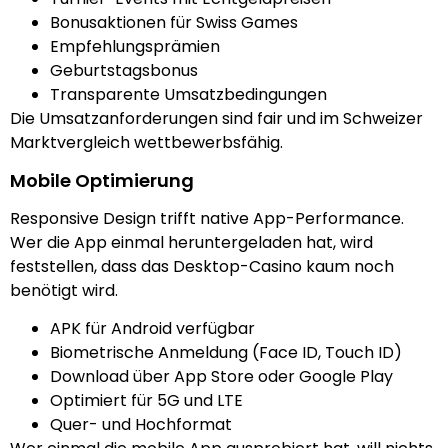
Bonusaktionen für Swiss Games
Empfehlungsprämien
Geburtstagsbonus
Transparente Umsatzbedingungen
Die Umsatzanforderungen sind fair und im Schweizer
Marktvergleich wettbewerbsfähig.
Mobile Optimierung
Responsive Design trifft native App-Performance.
Wer die App einmal heruntergeladen hat, wird
feststellen, dass das Desktop-Casino kaum noch
benötigt wird.
APK für Android verfügbar
Biometrische Anmeldung (Face ID, Touch ID)
Download über App Store oder Google Play
Optimiert für 5G und LTE
Quer- und Hochformat