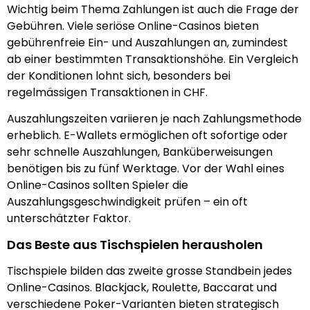
Wichtig beim Thema Zahlungen ist auch die Frage der
Gebühren. Viele seriöse Online-Casinos bieten
gebührenfreie Ein- und Auszahlungen an, zumindest
ab einer bestimmten Transaktionshöhe. Ein Vergleich
der Konditionen lohnt sich, besonders bei
regelmässigen Transaktionen in CHF.
Auszahlungszeiten variieren je nach Zahlungsmethode
erheblich. E-Wallets ermöglichen oft sofortige oder
sehr schnelle Auszahlungen, Banküberweisungen
benötigen bis zu fünf Werktage. Vor der Wahl eines
Online-Casinos sollten Spieler die
Auszahlungsgeschwindigkeit prüfen – ein oft
unterschätzter Faktor.
Das Beste aus Tischspielen herausholen
Tischspiele bilden das zweite grosse Standbein jedes
Online-Casinos. Blackjack, Roulette, Baccarat und
verschiedene Poker-Varianten bieten strategisch