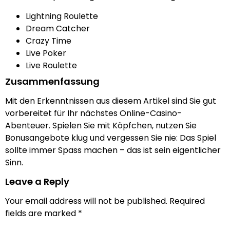
Lightning Roulette
Dream Catcher
Crazy Time
Live Poker
Live Roulette
Zusammenfassung
Mit den Erkenntnissen aus diesem Artikel sind Sie gut
vorbereitet für Ihr nächstes Online-Casino-
Abenteuer. Spielen Sie mit Köpfchen, nutzen Sie
Bonusangebote klug und vergessen Sie nie: Das Spiel
sollte immer Spass machen – das ist sein eigentlicher
Sinn.
Leave a Reply
Your email address will not be published.
Required
fields are marked
*