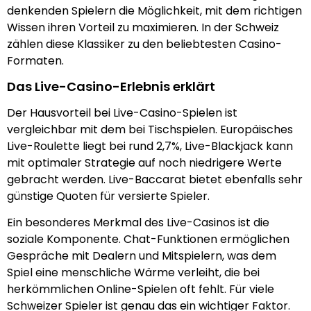
denkenden Spielern die Möglichkeit, mit dem richtigen
Wissen ihren Vorteil zu maximieren. In der Schweiz
zählen diese Klassiker zu den beliebtesten Casino-
Formaten.
Das Live-Casino-Erlebnis erklärt
Der Hausvorteil bei Live-Casino-Spielen ist
vergleichbar mit dem bei Tischspielen. Europäisches
Live-Roulette liegt bei rund 2,7%, Live-Blackjack kann
mit optimaler Strategie auf noch niedrigere Werte
gebracht werden. Live-Baccarat bietet ebenfalls sehr
günstige Quoten für versierte Spieler.
Ein besonderes Merkmal des Live-Casinos ist die
soziale Komponente. Chat-Funktionen ermöglichen
Gespräche mit Dealern und Mitspielern, was dem
Spiel eine menschliche Wärme verleiht, die bei
herkömmlichen Online-Spielen oft fehlt. Für viele
Schweizer Spieler ist genau das ein wichtiger Faktor.