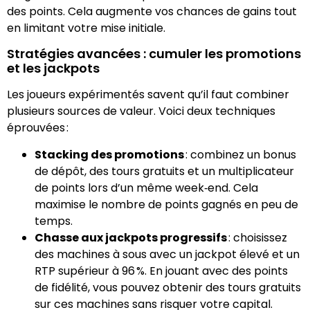
des points. Cela augmente vos chances de gains tout
en limitant votre mise initiale.
Stratégies avancées : cumuler les promotions
et les jackpots
Les joueurs expérimentés savent qu’il faut combiner
plusieurs sources de valeur. Voici deux techniques
éprouvées :
Stacking des promotions
: combinez un bonus
de dépôt, des tours gratuits et un multiplicateur
de points lors d’un même week‑end. Cela
maximise le nombre de points gagnés en peu de
temps.
Chasse aux jackpots progressifs
: choisissez
des machines à sous avec un jackpot élevé et un
RTP supérieur à 96 %. En jouant avec des points
de fidélité, vous pouvez obtenir des tours gratuits
sur ces machines sans risquer votre capital.