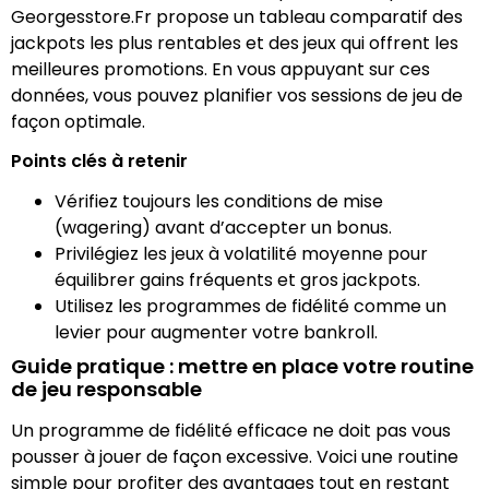
Georgesstore.Fr propose un tableau comparatif des
jackpots les plus rentables et des jeux qui offrent les
meilleures promotions. En vous appuyant sur ces
données, vous pouvez planifier vos sessions de jeu de
façon optimale.
Points clés à retenir
Vérifiez toujours les conditions de mise
(wagering) avant d’accepter un bonus.
Privilégiez les jeux à volatilité moyenne pour
équilibrer gains fréquents et gros jackpots.
Utilisez les programmes de fidélité comme un
levier pour augmenter votre bankroll.
Guide pratique : mettre en place votre routine
de jeu responsable
Un programme de fidélité efficace ne doit pas vous
pousser à jouer de façon excessive. Voici une routine
simple pour profiter des avantages tout en restant