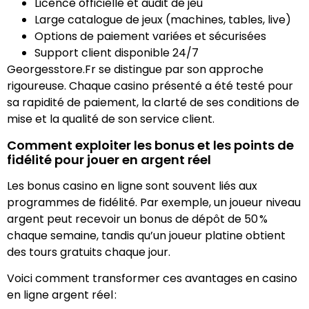
Licence officielle et audit de jeu
Large catalogue de jeux (machines, tables, live)
Options de paiement variées et sécurisées
Support client disponible 24/7
Georgesstore.Fr se distingue par son approche
rigoureuse. Chaque casino présenté a été testé pour
sa rapidité de paiement, la clarté de ses conditions de
mise et la qualité de son service client.
Comment exploiter les bonus et les points de
fidélité pour jouer en argent réel
Les bonus casino en ligne sont souvent liés aux
programmes de fidélité. Par exemple, un joueur niveau
argent peut recevoir un bonus de dépôt de 50 %
chaque semaine, tandis qu’un joueur platine obtient
des tours gratuits chaque jour.
Voici comment transformer ces avantages en casino
en ligne argent réel :