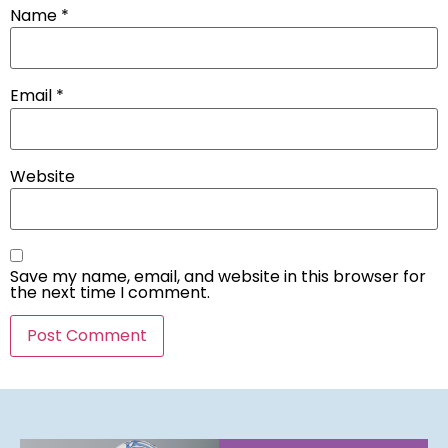
Name
*
Email
*
Website
Save my name, email, and website in this browser for
the next time I comment.