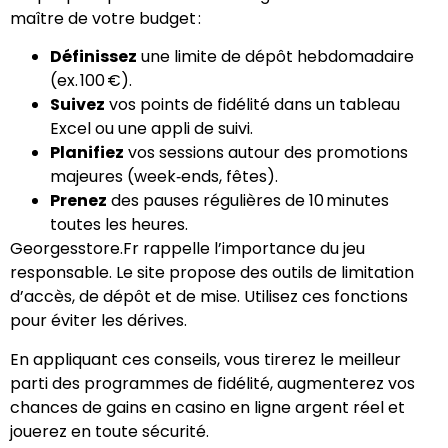
maître de votre budget :
Définissez
une limite de dépôt hebdomadaire
(ex. 100 €).
Suivez
vos points de fidélité dans un tableau
Excel ou une appli de suivi.
Planifiez
vos sessions autour des promotions
majeures (week‑ends, fêtes).
Prenez
des pauses régulières de 10 minutes
toutes les heures.
Georgesstore.Fr rappelle l’importance du jeu
responsable. Le site propose des outils de limitation
d’accès, de dépôt et de mise. Utilisez ces fonctions
pour éviter les dérives.
En appliquant ces conseils, vous tirerez le meilleur
parti des programmes de fidélité, augmenterez vos
chances de gains en casino en ligne argent réel et
jouerez en toute sécurité.