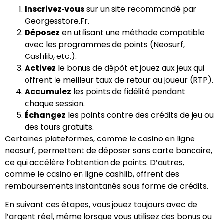
Inscrivez‑vous
sur un site recommandé par
Georgesstore.Fr.
Déposez
en utilisant une méthode compatible
avec les programmes de points (Neosurf,
Cashlib, etc.).
Activez
le bonus de dépôt et jouez aux jeux qui
offrent le meilleur taux de retour au joueur (RTP).
Accumulez
les points de fidélité pendant
chaque session.
Échangez
les points contre des crédits de jeu ou
des tours gratuits.
Certaines plateformes, comme le casino en ligne
neosurf, permettent de déposer sans carte bancaire,
ce qui accélère l’obtention de points. D’autres,
comme le casino en ligne cashlib, offrent des
remboursements instantanés sous forme de crédits.
En suivant ces étapes, vous jouez toujours avec de
l’argent réel, même lorsque vous utilisez des bonus ou