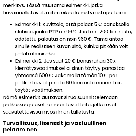
merkitys. Tässä muutama esimerkki, jotka
havainnollistavat, miten oikea lähestymistapa toimii:
Esimerkki 1: Kuvittele, että pelaat 5 € panoksella
slotissa, jonka RTP on 96 %. Jos teet 200 kierrosta,
odotettu palautus on noin 960 €. Tämä antaa
sinulle realistisen kuvan siitä, kuinka pitkään voit
pelata ilmaiseksi.
Esimerkki 2: Jos saat 20 € bonusrahaa 30 x
kierrätysvaatimuksella, sinun täytyy panostaa
yhteensä 600 €. Jakamalla tämän 10 € per
pelikerta, voit pelata 60 kierrosta ennen kuin
täytät vaatimuksen.
Nämä esimerkit auttavat sinua suunnittelemaan
pelikassaa ja asettamaan tavoitteita, jotka ovat
saavutettavissa myös ilman talletusta.
Turvallisuus, lisenssit ja vastuullinen
pelaaminen