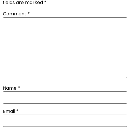
fields are marked
*
Comment
*
Name
*
Email
*