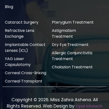
Blog
Cataract Surgery
Pterygium Treatment
Refractive Lens
Astigmatism
Exchange
Treatment
Implantable Contact
Dry Eye Treatment
Lenses (ICL)
Allergic Conjunctivitis
YAG Laser
Treatment
Capsulotomy
Chalazion Treatment
Corneal Cross-linking
Corneal Transplant
Copyright © 2026. Miss Zahra Ashena. All
Rights Reserved. Web Design by
Opal Infotech