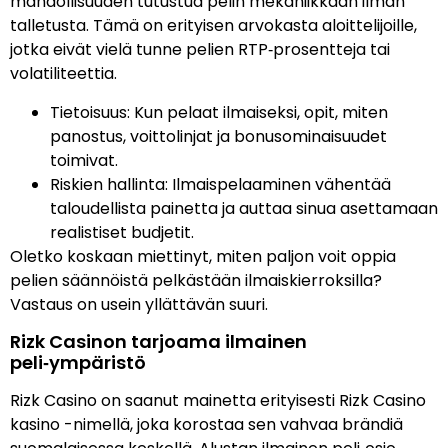
mahdollisuuden tutustua pelin mekaniikkaan ilman
talletusta. Tämä on erityisen arvokasta aloittelijoille,
jotka eivät vielä tunne pelien RTP‑prosentteja tai
volatiliteettia.
Tietoisuus: Kun pelaat ilmaiseksi, opit, miten
panostus, voittolinjat ja bonusominaisuudet
toimivat.
Riskien hallinta: Ilmaispelaaminen vähentää
taloudellista painetta ja auttaa sinua asettamaan
realistiset budjetit.
Oletko koskaan miettinyt, miten paljon voit oppia
pelien säännöistä pelkästään ilmaiskierroksilla?
Vastaus on usein yllättävän suuri.
Rizk Casinon tarjoama ilmainen
peli‑ympäristö
Rizk Casino on saanut mainetta erityisesti Rizk Casino
kasino -nimellä, joka korostaa sen vahvaa brändiä