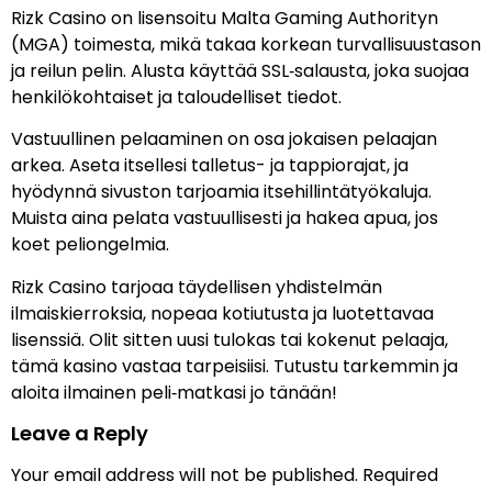
Rizk Casino on lisensoitu Malta Gaming Authorityn
(MGA) toimesta, mikä takaa korkean turvallisuustason
ja reilun pelin. Alusta käyttää SSL‑salausta, joka suojaa
henkilökohtaiset ja taloudelliset tiedot.
Vastuullinen pelaaminen on osa jokaisen pelaajan
arkea. Aseta itsellesi talletus- ja tappiorajat, ja
hyödynnä sivuston tarjoamia itsehillintätyökaluja.
Muista aina pelata vastuullisesti ja hakea apua, jos
koet peliongelmia.
Rizk Casino tarjoaa täydellisen yhdistelmän
ilmaiskierroksia, nopeaa kotiutusta ja luotettavaa
lisenssiä. Olit sitten uusi tulokas tai kokenut pelaaja,
tämä kasino vastaa tarpeisiisi. Tutustu tarkemmin ja
aloita ilmainen peli‑matkasi jo tänään!
Leave a Reply
Your email address will not be published.
Required