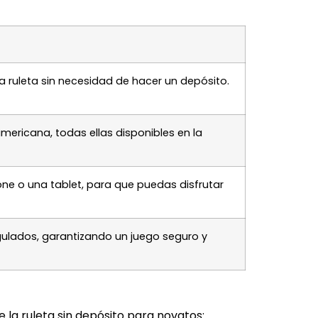
 la ruleta sin necesidad de hacer un depósito.
americana, todas ellas disponibles en la
one o una tablet, para que puedas disfrutar
egulados, garantizando un juego seguro y
 la ruleta sin depósito para novatos: