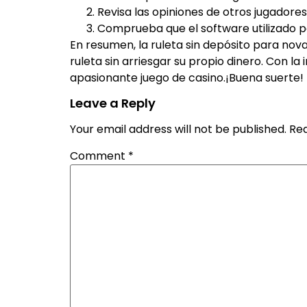
Revisa las opiniones de otros jugadores
Comprueba que el software utilizado po
En resumen, la ruleta sin depósito para no
ruleta sin arriesgar su propio dinero. Con la
apasionante juego de casino.¡Buena suerte!
Leave a Reply
Your email address will not be published.
Req
Comment
*