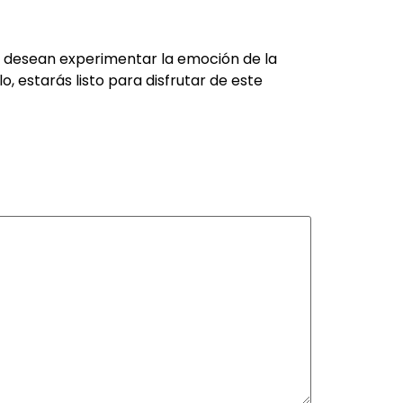
ue desean experimentar la emoción de la
o, estarás listo para disfrutar de este