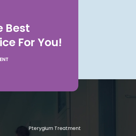
e Best
ice For You!
ENT
Pterygium Treatment