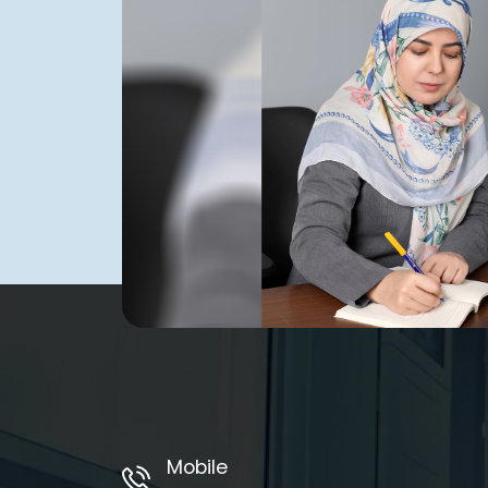
Mobile