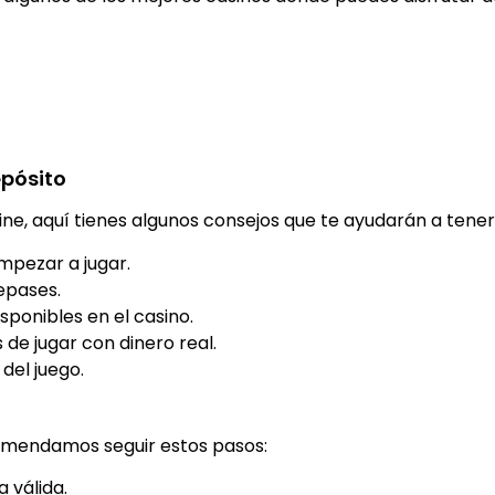
epósito
line, aquí tienes algunos consejos que te ayudarán a ten
mpezar a jugar.
epases.
ponibles en el casino.
de jugar con dinero real.
del juego.
ecomendamos seguir estos pasos:
a válida.