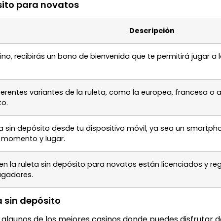
ósito para novatos
Descripción
asino, recibirás un bono de bienvenida que te permitirá jugar a
ferentes variantes de la ruleta, como la europea, francesa o 
to.
ta sin depósito desde tu dispositivo móvil, ya sea un smartph
r momento y lugar.
en la ruleta sin depósito para novatos están licenciados y r
jugadores.
a sin depósito
 algunos de los mejores casinos donde puedes disfrutar de