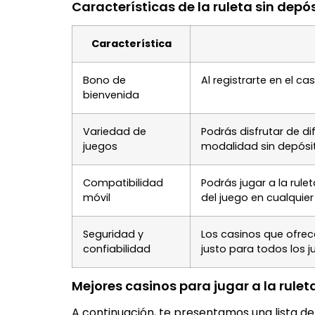
Características de la ruleta sin dep
Característica
Bono de
Al registrarte en el c
bienvenida
Variedad de
Podrás disfrutar de di
juegos
modalidad sin depósi
Compatibilidad
Podrás jugar a la rule
móvil
del juego en cualquie
Seguridad y
Los casinos que ofrec
confiabilidad
justo para todos los 
Mejores casinos para jugar a la rulet
A continuación, te presentamos una lista de