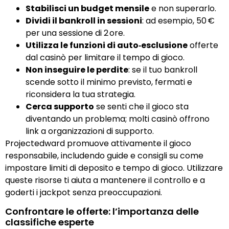
Stabilisci un budget mensile
e non superarlo.
Dividi il bankroll in sessioni
: ad esempio, 50 €
per una sessione di 2 ore.
Utilizza le funzioni di auto‑esclusione
offerte
dal casinò per limitare il tempo di gioco.
Non inseguire le perdite
: se il tuo bankroll
scende sotto il minimo previsto, fermati e
riconsidera la tua strategia.
Cerca supporto
se senti che il gioco sta
diventando un problema; molti casinò offrono
link a organizzazioni di supporto.
Projectedward promuove attivamente il gioco
responsabile, includendo guide e consigli su come
impostare limiti di deposito e tempo di gioco. Utilizzare
queste risorse ti aiuta a mantenere il controllo e a
goderti i jackpot senza preoccupazioni.
Confrontare le offerte: l’importanza delle
classifiche esperte