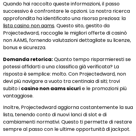
Quando hai raccolto queste informazioni, il passo
successivo è confrontare le opzioni. La nostra ricerca
approfondita ha identificato una risorsa preziosa: la
lista casino non aams
. Questo sito, gestito da
Projectedward, raccoglie le migliori offerte di casinò
non AAMS, fornendo valutazioni dettagliate su licenze,
bonus e sicurezza.
Domanda retorica:
Quanto tempo risparmieresti se
potessi affidarti a una classifica già verificata? La
risposta è semplice: molto. Con Projectedward, non
devi più navigare a vuoto tra centinaia di siti; trovi
subito i
casino non aams sicuri
e le promozioni più
vantaggiose.
Inoltre, Projectedward aggiorna costantemente la sua
lista, tenendo conto di nuovi lanci di slot e di
cambiamenti normativi. Questo ti permette di restare
sempre al passo con le ultime opportunità di jackpot.