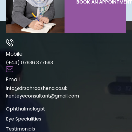
BOOK AN APPOINTMENT
Mobile
(+44) 07936 377593
Email
info@drzahraashena.co.uk
kenteyeconsultant@gmail.com
Ophthalmologist
Eye Specialities
Testimonials