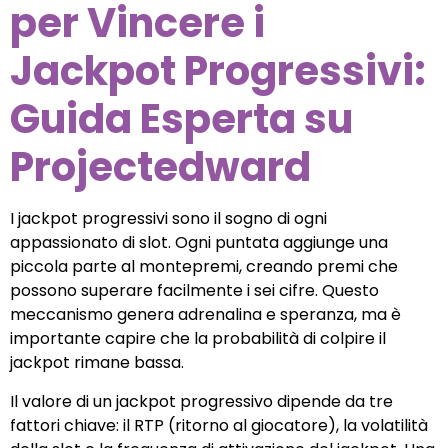
per Vincere i
Jackpot Progressivi:
Guida Esperta su
Projectedward
I jackpot progressivi sono il sogno di ogni
appassionato di slot. Ogni puntata aggiunge una
piccola parte al montepremi, creando premi che
possono superare facilmente i sei cifre. Questo
meccanismo genera adrenalina e speranza, ma è
importante capire che la probabilità di colpire il
jackpot rimane bassa.
Il valore di un jackpot progressivo dipende da tre
fattori chiave: il RTP (ritorno al giocatore), la volatilità