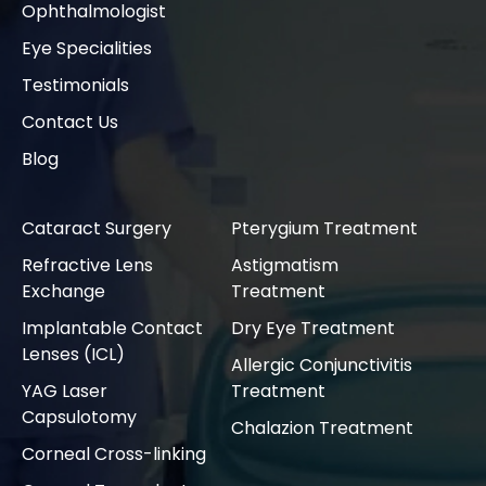
Ophthalmologist
Eye Specialities
Testimonials
Contact Us
Blog
Cataract Surgery
Pterygium Treatment
Refractive Lens
Astigmatism
Exchange
Treatment
Implantable Contact
Dry Eye Treatment
Lenses (ICL)
Allergic Conjunctivitis
YAG Laser
Treatment
Capsulotomy
Chalazion Treatment
Corneal Cross-linking