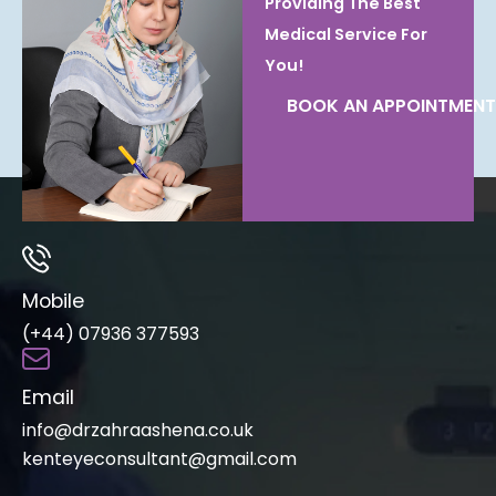
Providing The Best
Medical Service For
You!
BOOK AN APPOINTMENT
Mobile
(+44) 07936 377593
Email
info@drzahraashena.co.uk
kenteyeconsultant@gmail.com