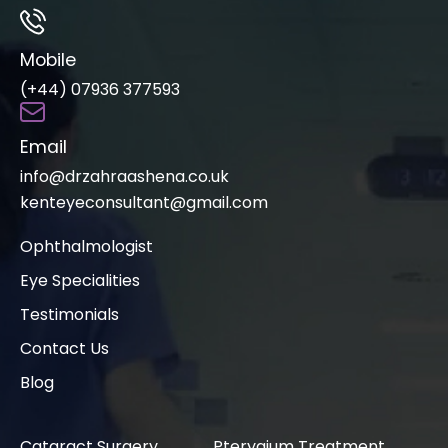
Mobile
(+44) 07936 377593
Email
info@drzahraashena.co.uk
kenteyeconsultant@gmail.com
Ophthalmologist
Eye Specialities
Testimonials
Contact Us
Blog
Cataract Surgery
Pterygium Treatment