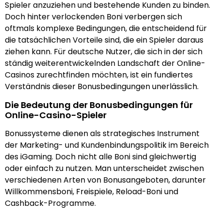
Spieler anzuziehen und bestehende Kunden zu binden.
Doch hinter verlockenden Boni verbergen sich
oftmals komplexe Bedingungen, die entscheidend für
die tatsächlichen Vorteile sind, die ein Spieler daraus
ziehen kann. Für deutsche Nutzer, die sich in der sich
ständig weiterentwickelnden Landschaft der Online-
Casinos zurechtfinden möchten, ist ein fundiertes
Verständnis dieser Bonusbedingungen unerlässlich.
Die Bedeutung der Bonusbedingungen für
Online-Casino-Spieler
Bonussysteme dienen als strategisches Instrument
der Marketing- und Kundenbindungspolitik im Bereich
des iGaming. Doch nicht alle Boni sind gleichwertig
oder einfach zu nutzen. Man unterscheidet zwischen
verschiedenen Arten von Bonusangeboten, darunter
Willkommensboni, Freispiele, Reload-Boni und
Cashback-Programme.