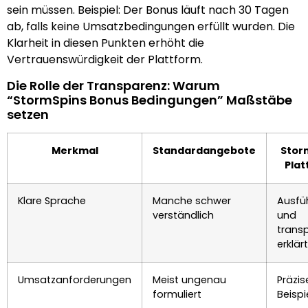
sein müssen. Beispiel: Der Bonus läuft nach 30 Tagen
ab, falls keine Umsatzbedingungen erfüllt wurden. Die
Klarheit in diesen Punkten erhöht die
Vertrauenswürdigkeit der Plattform.
Die Rolle der Transparenz: Warum
“StormSpins Bonus Bedingungen” Maßstäbe
setzen
Merkmal
Standardangebote
Stor
Plat
Klare Sprache
Manche schwer
Ausfüh
verständlich
und
trans
erklärt
Umsatzanforderungen
Meist ungenau
Präzis
formuliert
Beispi