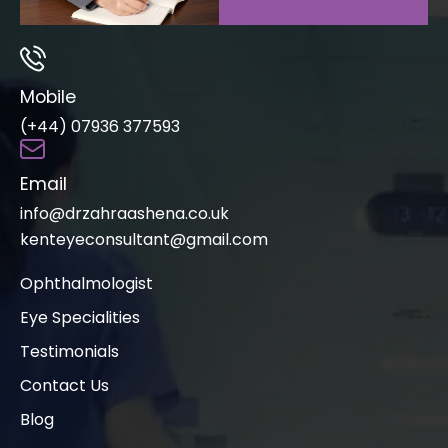
Mobile
(+44) 07936 377593
Email
info@drzahraashena.co.uk
kenteyeconsultant@gmail.com
Ophthalmologist
Eye Specialities
Testimonials
Contact Us
Blog