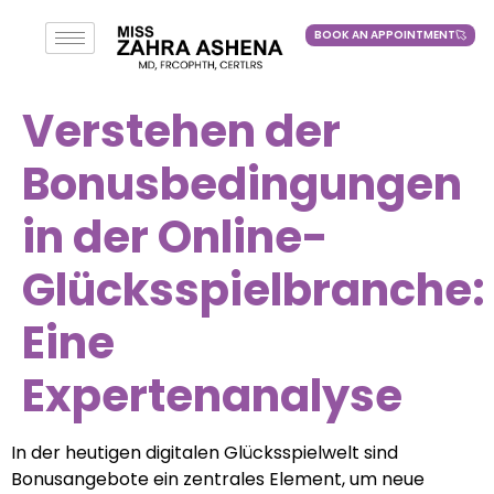
BOOK AN APPOINTMENT
BOOK AN APPOINTMENT
Verstehen der
Bonusbedingungen
in der Online-
Glücksspielbranche:
Eine
Expertenanalyse
In der heutigen digitalen Glücksspielwelt sind
Bonusangebote ein zentrales Element, um neue